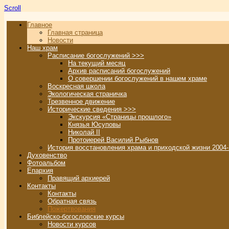
Scroll
Главное
Главная страница
Новости
Наш храм
Расписание богослужений >>>
На текущий месяц
Архив расписаний богослужений
О совершении богослужений в нашем храме
Воскресная школа
Экологическая страничка
Трезвенное движение
Исторические сведения >>>
Экскурсия «Страницы прошлого»
Князья Юсуповы
Николай II
Протоиерей Василий Рыбнов
История восстановления храма и приходской жизни 2004-
Духовенство
Фотоальбом
Епархия
Правящий архиерей
Контакты
Контакты
Обратная связь
Пожертвования
Библейско-богословские курсы
Новости курсов