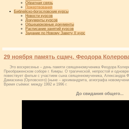
Обратная связь
Пожертвования
Библейско-богословские курсы
Новости курсов
Документы курсов
Общецерковные документы
Расписание занятий курсов
Задание по Новому Завету II курс
29 ноября память сщмч. Феодора Колеров
Это воскресенье – день памяти священномученика Феодора Колеро
Преображенском соборе г. Кимры. О трагической, непростой и одновр
повествует фильм с участием сына священномученика, Александра Ф
Дамаскина (Орловского) (ныне – архимандрита, агиографа новомучени
Время съёмки: между 1992 и 1996 г.
До свидания общего...