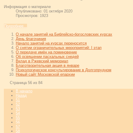
Информация о материале
Опубликовано: 01 октября 2020
Просмотров: 1923
Подробнее...
О начале занятий на Библейско-богословских курсах
День благочиния
Начало занятий на курсах переносится
О снятии ограничительных мероприятий: I этап
О передаче имён на поминовение
Об освящении пасхальных снедей
Вклад в Ржевский мемориал
Благотворительная акция в январе
Психологическое консультирование в Долгопрудном
Новый сайт Московской епархии
Страница 56 из 84
В начало
Назад
51
52
53
54
55
56
57
58