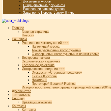
Документы курсов
Общецерковные документы
Расписание занятий курсов
Задание по Новому Завету II курс
Главное
Главная страница
Новости
Наш храм
Расписание богослужений >>>
На текущий месяц
Архив расписаний богослужений
О совершении богослужений в нашем храме
Воскресная школа
Экологическая страничка
Трезвенное движение
Исторические сведения >>>
Экскурсия «Страницы прошлого»
Князья Юсуповы
Николай II
Протоиерей Василий Рыбнов
История восстановления храма и приходской жизни 2004-2
Духовенство
Фотоальбом
Епархия
Правящий архиерей
Контакты
Контакты