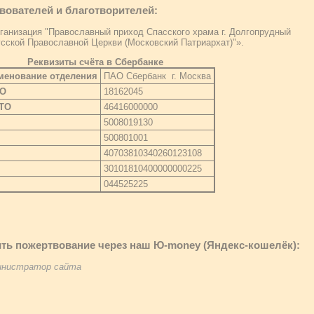
вователей и благотворителей:
ганизация "Православный приход Спасского храма г. Долгопрудный
сской Православной Церкви (Московский Патриархат)"».
Реквизиты счёта в Сбербанке
менование отделения
ПАО Сбербанк г. Москва
О
18162045
ТО
46416000000
Н
5008019130
500801001
40703810340260123108
30101810400000000225
044525225
ть пожертвование через наш Ю-money (Яндекс-кошелёк):
министратор сайта