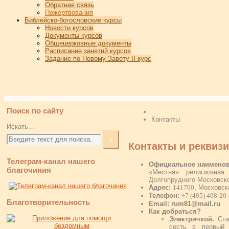
Обратная связь
Пожертвования
Библейско-богословские курсы
Новости курсов
Документы курсов
Общецерковные документы
Расписание занятий курсов
Задание по Новому Завету II курс
Поиск по сайту
Контакты
Искать...
Контакты и реквиз
Телеграм-канал нашего
Официальное наименов
благочиния
«Местная религиозная
Долгопрудного Московско
Адрес:
141700
, Московск
Телефон:
+7 (495) 408-20
Благотворительность
Email:
rum81@mail.ru
Как добраться?
Электричкой.
Стан
сесть в первый 