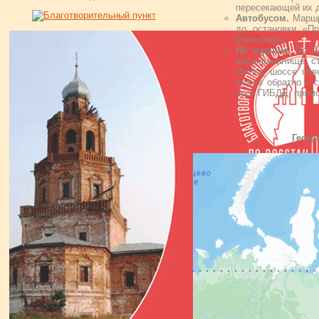
пересекающей их д
Автобусом.
Маршр
до остановки «П
военкомата.
На машине.
По Дм
водохранилище, съ
Из-под шоссе пов
шоссе обратно в с
пост ГИБДД, прямо
Геогр