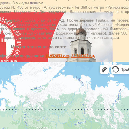
ороги, 3 минуты пешком.
утом № 456 от метро «Алтуфьево» или № 368 от метро «Речной вокз
роспект Пацаева» (в Долгопрудном). Далее пешком 7 минут в стор
итровскому шоссе 5 км от МКАД. После деревни Грибки, не переез
ехать направо и под шоссе по указателям «яхт-клуб Аврора», «Водни
ернуть вправо и проехать 300 м по дороге, параллельной Дмитровс
торону Москвы до указателя «Водники» (поворот направо). Далее 500
, через ж/д переезд, за которым на возвышенности стоит наш храм.
Местоположение на карте:
афические координаты:
55.952853 с.ш., 37.506797 в.д.