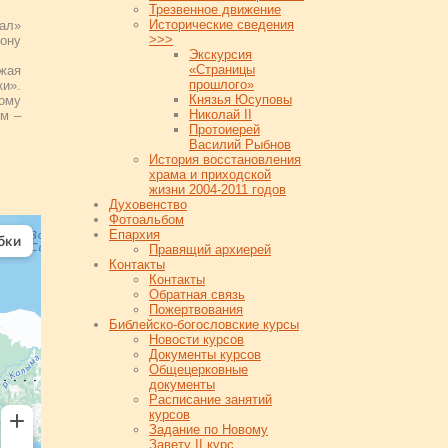
Трезвенное движение
Исторические сведения
ал»
>>>
ону
Экскурсия
«Страницы
жая
прошлого»
ки».
Князья Юсуповы
кому
Николай II
 м –
Протоиерей
Василий Рыбнов
История восстановления
храма и приходской
жизни 2004-2011 годов
Духовенство
Фотоальбом
Епархия
Правящий архиерей
Контакты
Контакты
Обратная связь
Пожертвования
Библейско-богословские курсы
Новости курсов
Документы курсов
Общецерковные
документы
Расписание занятий
курсов
Задание по Новому
Завету II курс