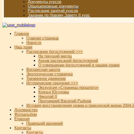
Документы курсов
Общецерковные документы
Расписание занятий курсов
Задание по Новому Завету II курс
Главное
Главная страница
Новости
Наш храм
Расписание богослужений >>>
На текущий месяц
Архив расписаний богослужений
О совершении богослужений в нашем храме
Воскресная школа
Экологическая страничка
Трезвенное движение
Исторические сведения >>>
Экскурсия «Страницы прошлого»
Князья Юсуповы
Николай II
Протоиерей Василий Рыбнов
История восстановления храма и приходской жизни 2004-2
Духовенство
Фотоальбом
Епархия
Правящий архиерей
Контакты
Контакты