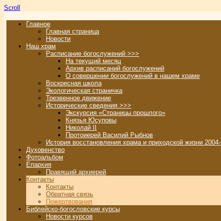
Scroll
Главное
Главная страница
Новости
Наш храм
Расписание богослужений >>>
На текущий месяц
Архив расписаний богослужений
О совершении богослужений в нашем храме
Воскресная школа
Экологическая страничка
Трезвенное движение
Исторические сведения >>>
Экскурсия «Страницы прошлого»
Князья Юсуповы
Николай II
Протоиерей Василий Рыбнов
История восстановления храма и приходской жизни 2004-
Духовенство
Фотоальбом
Епархия
Правящий архиерей
Контакты
Контакты
Обратная связь
Пожертвования
Библейско-богословские курсы
Новости курсов