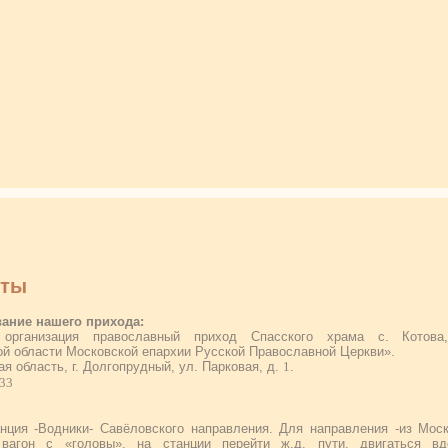
иты
ание нашего прихода:
 организация православный приход Спасского храма с. Котова,
й области Московской епархии Русской Православной Церкви».
ая область, г. Долгопрудный, ул. Парковая, д.
1
.
-33
ция -Водники- Савёловского направления. Для направления -из Мос
вагон с «головы», на станции перейти ж.д. пути, двигаться вд