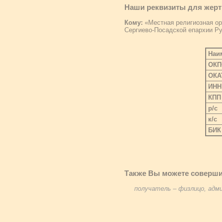
Наши реквизиты для жерт
Кому:
«Местная религиозная ор
Сергиево-Посадской епархии Ру
Наи
ОКП
ОКА
ИН
КПП
р/с
к/с
БИК
Также Вы можете соверши
получатель – физлицо, ад