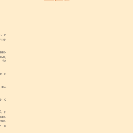
ь и
чки
но-
вья,
 На
ие с
тва
е с
А и
ово
ево-
» в