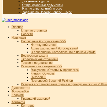
Документы курсов
Общецерковные документы
Расписание занятий курсов
Задание по Новому Завету II курс
Главное
Главная страница
Новости
Наш храм
Расписание богослужений >>>
На текущий месяц
Архив расписаний богослужений
О совершении богослужений в нашем храме
Воскресная школа
Экологическая страничка
Трезвенное движение
Исторические сведения >>>
Экскурсия «Страницы прошлого»
Князья Юсуповы
Николай II
Протоиерей Василий Рыбнов
История восстановления храма и приходской жизни 2004-2
Духовенство
Фотоальбом
Епархия
Правящий архиерей
Контакты
Контакты