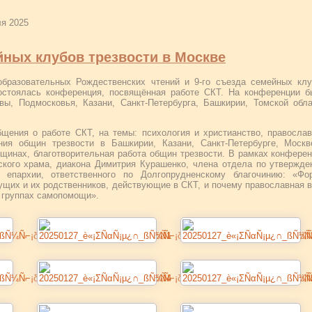
ля 2025
ных клубов трезвости в Москве
бразовательных Рождественских чтений и 9-го съезда семейных клу
состоялась конференция, посвящённая работе СКТ. На конференции 
ы, Подмосковья, Казани, Санкт-Петербурга, Башкирии, Томской обл
щения о работе СКТ, на темы: психология и христианство, правосла
ания общин трезвости в Башкирии, Казани, Санкт-Петербурге, Моск
бщинах, благотворительная работа общин трезвости. В рамках конфере
кого храма, диакона Димитрия Курашенко, члена отдела по утвержд
й епархии, ответственного по Долгопрудненскому благочинию: «Фо
ущих и их родственников, действующие в СКТ, и почему православная 
 группах самопомощи».