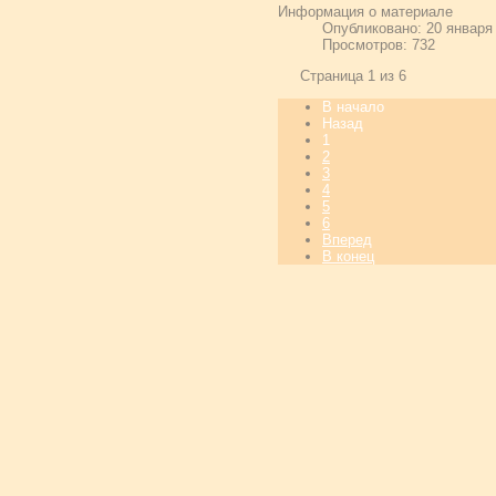
Информация о материале
Опубликовано: 20 января
Просмотров: 732
Страница 1 из 6
В начало
Назад
1
2
3
4
5
6
Вперед
В конец