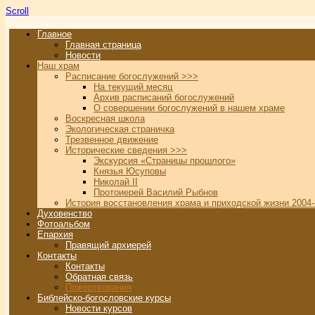
Scroll
Главное
Главная страница
Новости
Наш храм
Расписание богослужений >>>
На текущий месяц
Архив расписаний богослужений
О совершении богослужений в нашем храме
Воскресная школа
Экологическая страничка
Трезвенное движение
Исторические сведения >>>
Экскурсия «Страницы прошлого»
Князья Юсуповы
Николай II
Протоиерей Василий Рыбнов
История восстановления храма и приходской жизни 2004-
Духовенство
Фотоальбом
Епархия
Правящий архиерей
Контакты
Контакты
Обратная связь
Пожертвования
Библейско-богословские курсы
Новости курсов