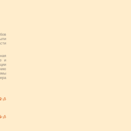
бов
были
асти
вная
ве и
нции
ению
рмы
вера