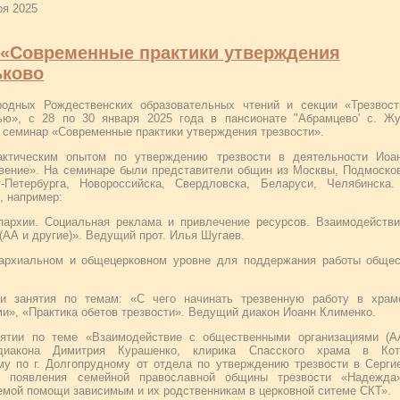
ря 2025
«Современные практики утверждения
ьково
одных Рождественских образовательных чтений и секции «Трезвост
ью», с 28 по 30 января 2025 года в пансионате "Абрамцево' с. Жу
й семинар «Современные практики утверждения трезвости».
ктическим опытом по утверждению трезвости в деятельности Иоан
звение». На семинаре были представители общин из Москвы, Подмоско
-Петербурга, Новороссийска, Свердловска, Беларуси, Челябинска.
, например:
пархии. Социальная реклама и привлечение ресурсов. Взаимодейств
АА и другие)». Ведущий прот. Илья Шугаев.
пархиальном и общецерковном уровне для поддержания работы общес
и занятия по темам: «С чего начинать трезвенную работу в храм
и», «Практика обетов трезвости». Ведущий диакон Иоанн Клименко.
ятии по теме «Взаимодействие с общественными организациями (А
диакона Димитрия Курашенко, клирика Спасского храма в Кот
ому по г. Долгопрудному от отдела по утверждению трезвости в Серги
я появления семейной православной общины трезвости «Надежда
емой помощи зависимым и их родственникам в церковной ситеме СКТ».