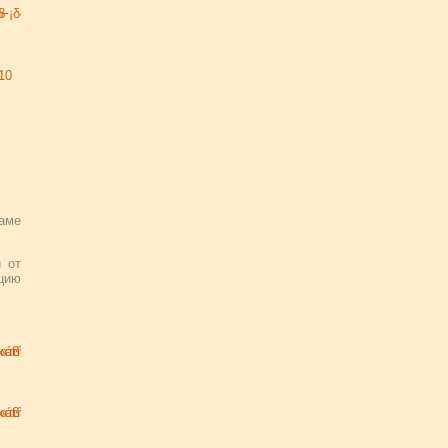
раме
 от
ацию