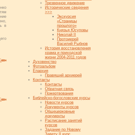
Трезвенное движение
нко
Исторические сведения
тям
>>>
ние
Экскурсия
рно,
«Страницы
ть в
прошлого»
Князья Юсуповы
Николай II
его
Протоиерей
Василий Рыбнов
История восстановления
храма и приходской
жизни 2004-2011 годов
Духовенство
Фотоальбом
Епархия
Правящий архиерей
Контакты
Контакты
Обратная связь
Пожертвования
Библейско-богословские курсы
Новости курсов
Документы курсов
Общецерковные
документы
Расписание занятий
курсов
Задание по Новому
Завету II курс