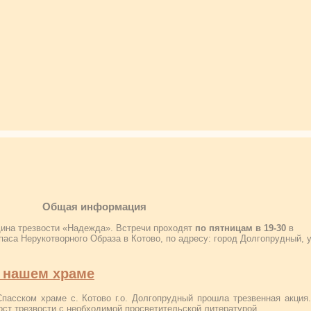
Общая информация
ина трезвости «Надежда». Встречи проходят
по пятницам в 19-30
в
аса Нерукотворного Образа в Котово, по адресу: город Долгопрудный, у
в нашем храме
Спасском храме с. Котово г.о. Долгопрудный прошла трезвенная акция
ост трезвости с необходимой просветительской литературой.