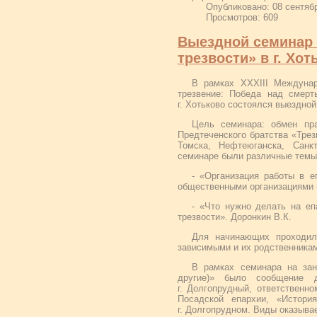
Опубликовано: 08 сентяб
Просмотров: 609
Выездной семинар 
трезвости» в г. Хот
В рамках XXХIII Междунар
трезвение: Победа над смерт
г. Хотьково состоялся выездно
Цель семинара: обмен пра
Предтеченского братства «Тре
Томска, Нефтеюганска, Санкт
семинаре были различные темы
- «Организация работы в е
общественными организациями (
- «Что нужно делать на е
трезвости». Доронкин В.К.
Для начинающих проходил
зависимыми и их родственникам
В рамках семинара на зан
другие)» было сообщение 
г. Долгопрудный, ответственн
Посадской епархии, «Истори
г. Долгопрудном. Виды оказыва