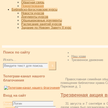
Обратная связь
Пожертвования
Библейско-богословские курсы
Новости курсов
Документы курсов
Общецерковные документы
Расписание занятий курсов
Задание по Новому Завету II курс
Поиск по сайту
Наш храм
Искать...
Трезвенное движение
Телеграм-канал нашего
Православная семейная общ
благочиния
помещении библиотеки храма Сп
Парковая д. 1
Трезвенная акция 
Вход на сайт
31 августа и 7 сентября в 
Логин
дворе храма был организован п