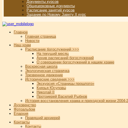
Документы курсов
Общецерковные документы
Расписание занятий курсов
Задание по Новому Завету II курс
Главное
Главная страница
Новости
Наш храм
Расписание богослужений >>>
На текущий месяц
Архив расписаний богослужений
О совершении богослужений в нашем храме
Воскресная школа
Экологическая страничка
Трезвенное движение
Исторические сведения >>>
Экскурсия «Страницы прошлого»
Князья Юсуповы
Николай II
Протоиерей Василий Рыбнов
История восстановления храма и приходской жизни 2004-2
Духовенство
Фотоальбом
Епархия
Правящий архиерей
Контакты
Контакты