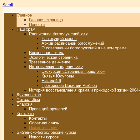
Scroll
Главное
Главная страница
Новости
Наш храм
Расписание богослужений >>>
На текущий месяц
Архив расписаний богослужений
О совершении богослужений в нашем храме
Воскресная школа
Экологическая страничка
Трезвенное движение
Исторические сведения >>>
Экскурсия «Страницы прошлого»
Князья Юсуповы
Николай II
Протоиерей Василий Рыбнов
История восстановления храма и приходской жизни 2004-
Духовенство
Фотоальбом
Епархия
Правящий архиерей
Контакты
Контакты
Обратная связь
Пожертвования
Библейско-богословские курсы
Новости курсов