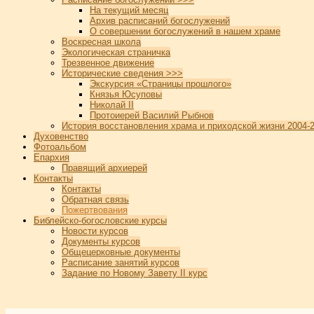
На текущий месяц
Архив расписаний богослужений
О совершении богослужений в нашем храме
Воскресная школа
Экологическая страничка
Трезвенное движение
Исторические сведения >>>
Экскурсия «Страницы прошлого»
Князья Юсуповы
Николай II
Протоиерей Василий Рыбнов
История восстановления храма и приходской жизни 2004-2
Духовенство
Фотоальбом
Епархия
Правящий архиерей
Контакты
Контакты
Обратная связь
Пожертвования
Библейско-богословские курсы
Новости курсов
Документы курсов
Общецерковные документы
Расписание занятий курсов
Задание по Новому Завету II курс