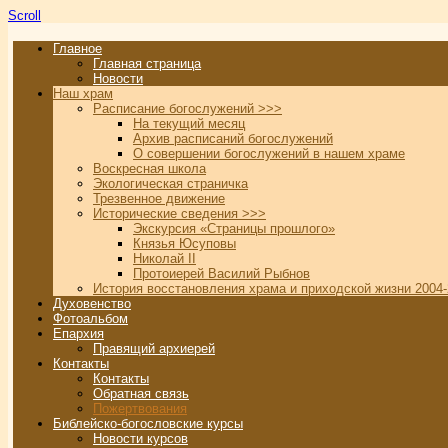
Scroll
Главное
Главная страница
Новости
Наш храм
Расписание богослужений >>>
На текущий месяц
Архив расписаний богослужений
О совершении богослужений в нашем храме
Воскресная школа
Экологическая страничка
Трезвенное движение
Исторические сведения >>>
Экскурсия «Страницы прошлого»
Князья Юсуповы
Николай II
Протоиерей Василий Рыбнов
История восстановления храма и приходской жизни 2004-
Духовенство
Фотоальбом
Епархия
Правящий архиерей
Контакты
Контакты
Обратная связь
Пожертвования
Библейско-богословские курсы
Новости курсов