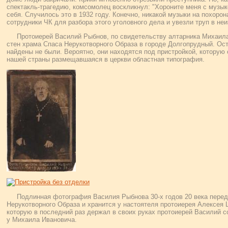
спектакль-трагедию, комсомолец воскликнул: "Хороните меня с музык
себя. Случилось это в 1932 году. Конечно, никакой музыки на похорон
сотрудники ЧК для разбора этого уголовного дела и увезли труп в не
Протоиерей Василий Рыбнов, по свидетельству алтарника Михаила
стен храма Спаса Нерукотворного Образа в городе Долгопрудный. Ост
найдены не были. Вероятно, они находятся под пристройкой, которую
нашей страны размещавшаяся в церкви областная типография.
Подлинная фотография Василия Рыбнова 30-х годов 20 века перед
Нерукотворного Образа и хранится у настоятеля протоиерея Алексея 
которую в последний раз держал в своих руках протоиерей Василий с
у Михаила Ивановича.