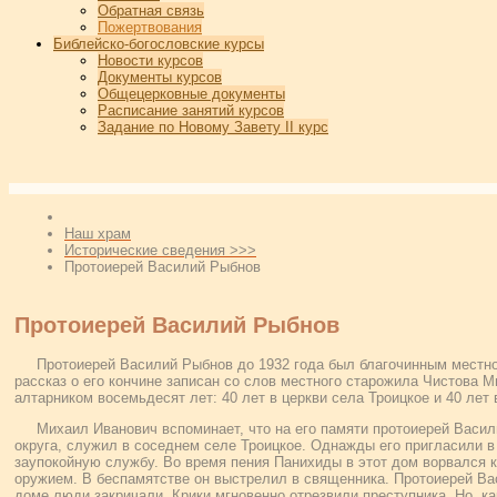
Обратная связь
Пожертвования
Библейско-богословские курсы
Новости курсов
Документы курсов
Общецерковные документы
Расписание занятий курсов
Задание по Новому Завету II курс
Наш храм
Исторические сведения >>>
Протоиерей Василий Рыбнов
Протоиерей Василий Рыбнов
Протоиерей Василий Рыбнов до 1932 года был благочинным местно
рассказ о его кончине записан со слов местного старожила Чистова 
алтарником восемьдесят лет: 40 лет в церкви села Троицкое и 40 лет 
Михаил Иванович вспоминает, что на его памяти протоиерей Васи
округа, служил в соседнем селе Троицкое. Однажды его пригласили в
заупокойную службу. Во время пения Панихиды в этот дом ворвался 
оружием. В беспамятстве он выстрелил в священника. Протоиерей В
доме люди закричали. Крики мгновенно отрезвили преступника. Но, к