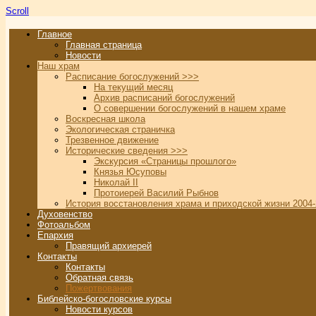
Scroll
Главное
Главная страница
Новости
Наш храм
Расписание богослужений >>>
На текущий месяц
Архив расписаний богослужений
О совершении богослужений в нашем храме
Воскресная школа
Экологическая страничка
Трезвенное движение
Исторические сведения >>>
Экскурсия «Страницы прошлого»
Князья Юсуповы
Николай II
Протоиерей Василий Рыбнов
История восстановления храма и приходской жизни 2004-
Духовенство
Фотоальбом
Епархия
Правящий архиерей
Контакты
Контакты
Обратная связь
Пожертвования
Библейско-богословские курсы
Новости курсов