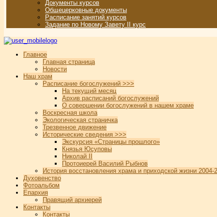
Документы курсов
Общецерковные документы
Расписание занятий курсов
Задание по Новому Завету II курс
Главное
Главная страница
Новости
Наш храм
Расписание богослужений >>>
На текущий месяц
Архив расписаний богослужений
О совершении богослужений в нашем храме
Воскресная школа
Экологическая страничка
Трезвенное движение
Исторические сведения >>>
Экскурсия «Страницы прошлого»
Князья Юсуповы
Николай II
Протоиерей Василий Рыбнов
История восстановления храма и приходской жизни 2004-2
Духовенство
Фотоальбом
Епархия
Правящий архиерей
Контакты
Контакты