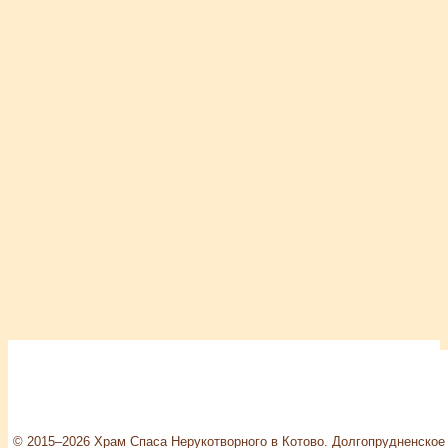
© 2015–2026 Храм Спаса Нерукотворного в Котово. Долгопрудненское