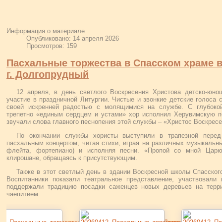
Информация о материале
Опубликовано: 14 апреля 2026
Просмотров: 159
Пасхальные торжества в Спасском храме в
г. Долгопрудный
12 апреля, в день светлого Воскресения Христова детско-юно
участие в праздничной Литургии. Чистые и звонкие детские голоса
своей искренней радостью с молящимися на службе. С глубокой
трепетно «единым сердцем и устами» хор исполнил Херувимскую пе
звучали слова главного песнопения этой службы – «Христос Воскресе
По окончании службы хористы выступили в трапезной пере
пасхальным концертом, читая стихи, играя на различных музыкальны
флейта, фортепиано) и исполняя песни. «Пропой со мной Цар
клирошане, обращаясь к присутствующим.
Также в этот светлый день в здании Воскресной школы Спасског
Воспитанники показали театральное представление, участвовали 
поддержали традицию посадки саженцев новых деревьев на терри
чаепитием.