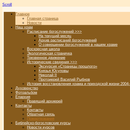
Scroll
Главное
Главная страница
Новости
Наш храм
Расписание богослужений >>>
На текущий месяц
Архив расписаний богослужений
О совершении богослужений в нашем храме
Воскресная школа
Экологическая страничка
Трезвенное движение
Исторические сведения >>>
Экскурсия «Страницы прошлого»
Князья Юсуповы
Николай II
Протоиерей Василий Рыбнов
История восстановления храма и приходской жизни 2004-
Духовенство
Фотоальбом
Епархия
Правящий архиерей
Контакты
Контакты
Обратная связь
Пожертвования
Библейско-богословские курсы
Новости курсов