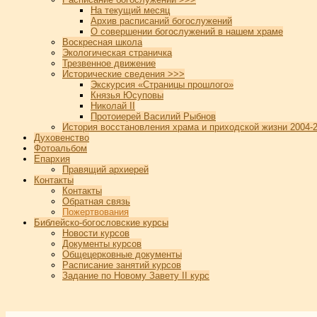
На текущий месяц
Архив расписаний богослужений
О совершении богослужений в нашем храме
Воскресная школа
Экологическая страничка
Трезвенное движение
Исторические сведения >>>
Экскурсия «Страницы прошлого»
Князья Юсуповы
Николай II
Протоиерей Василий Рыбнов
История восстановления храма и приходской жизни 2004-2
Духовенство
Фотоальбом
Епархия
Правящий архиерей
Контакты
Контакты
Обратная связь
Пожертвования
Библейско-богословские курсы
Новости курсов
Документы курсов
Общецерковные документы
Расписание занятий курсов
Задание по Новому Завету II курс