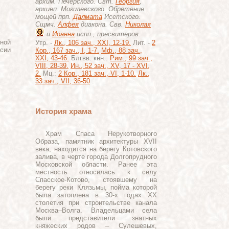
архим. Печерского. Свт.
Георгия
,
архиеп. Могилевского. Обретение
мощей прп.
Далмата
Исетского.
Сщмч.
Алфея
диакона. Свв.
Николая
и
Иоанна
испп., пресвитеров.
ной
Утр. -
Лк., 106 зач., XXI, 12-19.
Лит. -
2
ссии
Кор., 167 зач., I, 1-7.
Мф., 88 зач.,
XXI, 43-46.
Блгвв. кнн.:
Рим., 99 зач.,
VIII, 28-39.
Ин., 52 зач., XV, 17 - XVI,
2.
Мц.:
2 Кор., 181 зач., VI, 1-10.
Лк.,
33 зач., VII, 36-50
.
История храма
Храм Спаса Нерукотворного
Образа, памятник архитектуры XVII
века, находится на берегу Котовского
залива, в черте города Долгопрудного
Московской области. Ранее эта
местность относилась к селу
Спасское-Котово, стоявшему на
берегу реки Клязьмы, пойма которой
была затоплена в 30-х годах XX
столетия при строительстве канала
Москва–Волга. Владельцами села
были представители знатных
княжеских родов – Сулешевых,