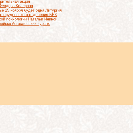
рительная акция
 Феодора Колерова
ье 15 ноября будет одна Литургия
лгопрудненского отделения ББК
кой психологии Натальи Ининой
лейско-богословских курсах