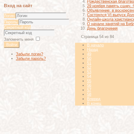
Рождественская благотво
Вход на сайт
29 ноября память сщмч.
Объявление: в воскресен
Состоялся VI выпуск До
Логин
Онлайн-школа христианс
Пароль
О начале занятий на Биб
Секретный код
День благочиния
Страница 54 из 84
Запомнить меня
Войти
В начало
Назад
49
Забыли логин?
50
Забыли пароль?
51
52
53
54
55
56
57
58
Вперед
В конец