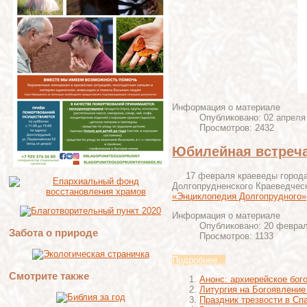
Информация о материале
Опубликовано: 02 апреля
Просмотров: 2432
Юбилейная встреча
17 февраля краеведы города
Долгопрудненского Краеведческ
«Энциклопедия Долгопрудного»
Информация о материале
Опубликовано: 20 февра
Забота о природе
Просмотров: 1133
Подробнее...
Смотрите также
Анонс: архиерейское бог
Литургия на Богоявление 
Праздник трезвости в Сп