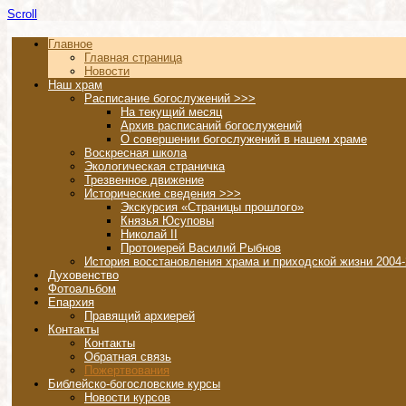
Scroll
Главное
Главная страница
Новости
Наш храм
Расписание богослужений >>>
На текущий месяц
Архив расписаний богослужений
О совершении богослужений в нашем храме
Воскресная школа
Экологическая страничка
Трезвенное движение
Исторические сведения >>>
Экскурсия «Страницы прошлого»
Князья Юсуповы
Николай II
Протоиерей Василий Рыбнов
История восстановления храма и приходской жизни 2004-
Духовенство
Фотоальбом
Епархия
Правящий архиерей
Контакты
Контакты
Обратная связь
Пожертвования
Библейско-богословские курсы
Новости курсов