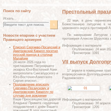
Поиск по сайту
Престольный празд
Искать...
22 мая, в день перенесен
Божественную литургию в че
церковного округа протоиерей 
По завершении Литургии 
Новости епархии с участием
протоиерея Алексия Шурупова и
Правящего архиерея
Информация о материале
Епископ Сергиево-Посадский и
Опубликовано: 24 мая 20
Дмитровский Кирилл посетил
Просмотров: 1091
русский приход в столице
Малайзии
VII выпуск Долгоп
24 июля 2026 года по
приглашению Патриаршего
экзарха Юго-Восточной Азии
17 апреля в помещении трап
митрополита Сингапурского и
второкурсников Долгопрудненск
Юго-Восточно-Азиатского
Радонежского.
Сергия епископ...
Поздравление епископу
Сергиево-Посадскому и
Дмитровскому Кириллу по
случаю дня рождения
Ваше Преосвященство,дорогой
Информация о материале
Владыка! Примите сердечные
Опубликовано: 30 апреля
поздравления с днём Вашего
Просмотров: 1205
рождения! В этот радостный