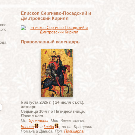
Епископ Сергиево-Посадский и
Дмитровский Кирилл
ово
ого
Православный календарь
ода
6 августа 2026 г. ( 24 июля ст.ст.),
четверг.
Седмица 10-я по Пятидесятнице.
Поста нет.
Мц.
Христины
. Мчч. блгвв. князей
Бориса
и
Глеба
, во св. Крещении
Романа и Давида. Прп.
Поликарпа
,