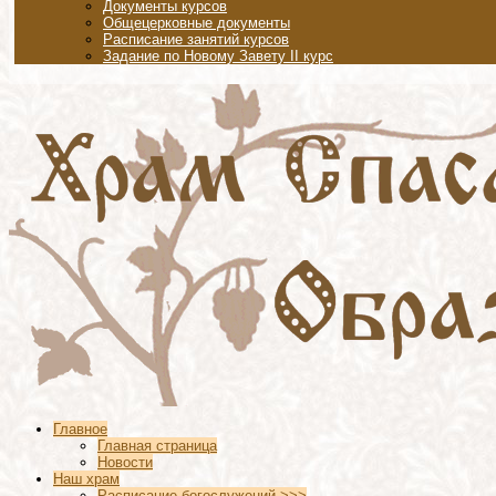
Документы курсов
Общецерковные документы
Расписание занятий курсов
Задание по Новому Завету II курс
Главное
Главная страница
Новости
Наш храм
Расписание богослужений >>>