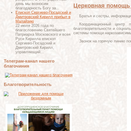
день мы возносим
Церковная помощь
благодарность Богу за...
Епископ Сергиево-Посадский и
Братья и сестры, информаци
Дмитровский Кирилл прибыл в
Малайзию
Координационный центр п
22 июля 2026 года по
благотворительности и социал
благословению Святейшего
системы помощи наркозависимы
Патриарха Московского и всея
Руси Кирилла епископ
Звонок на горячую линию 
Сергиево-Посадский и
Дмитровский Кирилл,
управляющий...
Телеграм-канал нашего
благочиния
Благотворительность