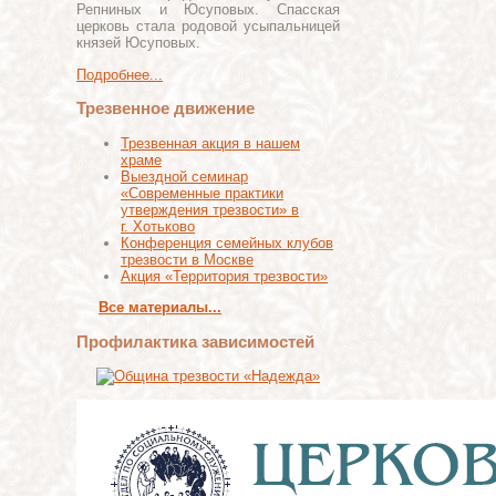
Репниных и Юсуповых. Спасская
церковь стала родовой усыпальницей
князей Юсуповых.
Подробнее...
Трезвенное движение
Трезвенная акция в нашем
храме
Выездной семинар
«Современные практики
утверждения трезвости» в
г. Хотьково
Конференция семейных клубов
трезвости в Москве
Акция «Территория трезвости»
Все материалы...
Профилактика зависимостей