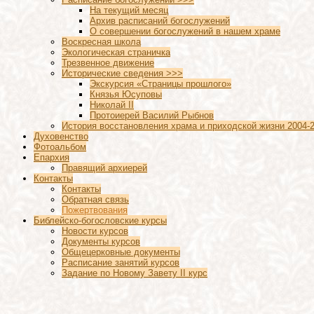
На текущий месяц
Архив расписаний богослужений
О совершении богослужений в нашем храме
Воскресная школа
Экологическая страничка
Трезвенное движение
Исторические сведения >>>
Экскурсия «Страницы прошлого»
Князья Юсуповы
Николай II
Протоиерей Василий Рыбнов
История восстановления храма и приходской жизни 2004-2
Духовенство
Фотоальбом
Епархия
Правящий архиерей
Контакты
Контакты
Обратная связь
Пожертвования
Библейско-богословские курсы
Новости курсов
Документы курсов
Общецерковные документы
Расписание занятий курсов
Задание по Новому Завету II курс