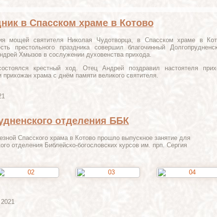
ник в Спасском храме в Котово
ия мощей святителя Николая Чудотворца, в Спасском храме в Кот
сть престольного праздника совершил благочинный Долгопрудненск
Андрей Хмызов в сослужении духовенства прихода.
состоялся крестный ход. Отец Андрей поздравил настоятеля прих
 прихожан храма с днём памяти великого святителя.
21
рудненского отделения ББК
езной Спасского храма в Котово прошло выпускное занятие для
ого отделения Библейско-богословских курсов им. прп. Сергия
 2021