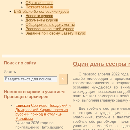
Обратная связь
Пожертвования
Библейско-богословские курсы
Новости курсов
Документы курсов
Общецерковные документы
Расписание занятий курсов
Задание по Новому Завету II курс
Поиск по сайту
Один день сестры 
Искать...
С первого апреля 2022 года
сестёр милосердия в городско
травмотологическом и неврол
особенно нуждаются во внима
Новости епархии с участием
страждущим православные добр
поят, меняют памперсы и пелён
Правящего архиерея
мир, выполняя главную задачу 
Епископ Сергиево-Посадский и
Две требные сестры милос
Дмитровский Кирилл посетил
желающим и нуждающимся в Т
русский приход в столице
благочиния, которые в палата
Малайзии
требные сёстры обходят пала
24 июля 2026 года по
участие в молебне о здрав
приглашению Патриаршего