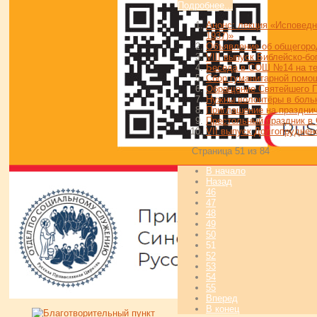
Подробнее...
Анонс: лекция «Исповедн
1937)»
Объявление об общегоро
VIII выпуск Библейско-б
Беседа в СОШ №14 на те
Сбор гуманитарной помо
Обращение Святейшего Па
Нужны волонтёры в боль
Приглашение на празднич
Престольный праздник в 
VII выпуск Долгопруднен
Страница 51 из 84
В начало
Назад
46
47
48
49
50
51
52
53
54
55
Вперед
В конец