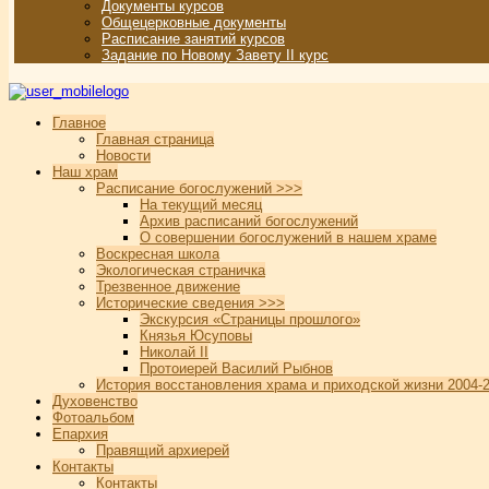
Документы курсов
Общецерковные документы
Расписание занятий курсов
Задание по Новому Завету II курс
Главное
Главная страница
Новости
Наш храм
Расписание богослужений >>>
На текущий месяц
Архив расписаний богослужений
О совершении богослужений в нашем храме
Воскресная школа
Экологическая страничка
Трезвенное движение
Исторические сведения >>>
Экскурсия «Страницы прошлого»
Князья Юсуповы
Николай II
Протоиерей Василий Рыбнов
История восстановления храма и приходской жизни 2004-2
Духовенство
Фотоальбом
Епархия
Правящий архиерей
Контакты
Контакты