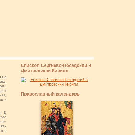
Епископ Сергиево-Посадский и
Дмитровский Кирилл
ение
ких,
люди
рят
Православный календарь
мят,
ло и
ы. К
ого
икам
нять
тся