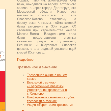
Образа, памятник архитектуры XVII
века, находится на берегу Котовского
залива, в черте города Долгопрудного
Московской области. Ранее эта
местность относилась к селу
Спасское-Котово, стоявшему на
берегу реки Клязьмы, пойма которой
была затоплена в 30-х годах XX
столетия при строительстве канала
Москва–Волга. Владельцами села
были представители знатных
княжеских родов – Сулешевых,
Репниных и Юсуповых. Спасская
церковь стала родовой усыпальницей
Руси
князей Юсуповых.
я
г.
Подробнее...
ющим
Трезвенное движение
Трезвенная акция в нашем
храме
Выездной семинар
«Современные практики
утверждения трезвости» в
г. Хотьково
Конференция семейных клубов
трезвости в Москве
Акция «Территория трезвости»
ти»