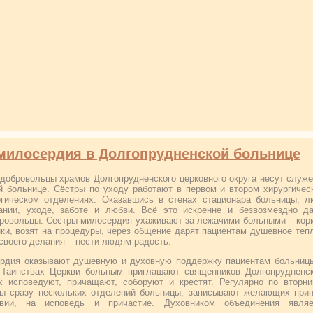
милосердия в Долгопрудненской больнице
 добровольцы храмов Долгопрудненского церковного округа несут служ
й больнице. Сёстры по уходу работают в первом и втором хирургичес
огическом отделениях. Оказавшись в стенах стационара больницы, 
нии, уходе, заботе и любви. Всё это искренне и безвозмездно да
овольцы. Сестры милосердия ухаживают за лежачими больными – кор
ки, возят на процедуры, через общение дарят пациентам душевное теп
своего делания – нести людям радость.
ердия оказывают душевную и духовную поддержку пациентам больниц
аинствах Церкви больным приглашают священников Долгопрудненск
х исповедуют, причащают, соборуют и крестят. Регулярно по вторн
ты сразу нескольких отделений больницы, записывают желающих при
ии, на исповедь и причастие. Духовником объединения являе