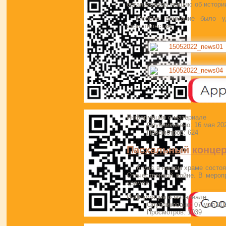
организовала лекцию об истори
Особое внимание было уд
строительстве.
Информация о материале
Опубликовано: 16 мая 20
Просмотров: 624
Пасхальный конце
6 мая в нашем храме состо
Отечественной войне. В мероп
храмов.
Информация о материале
Опубликовано: 07 мая 20
Просмотров: 1039