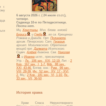
 г.
ому
6 августа 2026 г. ( 24 июля ст.ст.),
четверг.
рдца
Седмица 10-я по Пятидесятнице.
Поста нет.
Мц.
Христины
. Мчч. блгвв. князей
льги
Бориса
и
Глеба
, во св. Крещении
Романа и Давида. Прп.
Поликарпа
,
архим. Печерского. Свт.
Георгия
,
архиеп. Могилевского. Обретение
мощей прп.
Далмата
Исетского.
Сщмч.
Алфея
диакона. Свв.
Николая
и
Иоанна
испп., пресвитеров.
Утр. -
Лк., 106 зач., XXI, 12-19.
Лит. -
2
Кор., 167 зач., I, 1-7.
Мф., 88 зач.,
XXI, 43-46.
Блгвв. кнн.:
Рим., 99 зач.,
VIII, 28-39.
Ин., 52 зач., XV, 17 - XVI,
2.
Мц.:
2 Кор., 181 зач., VI, 1-10.
Лк.,
33 зач., VII, 36-50
.
История храма
Храм Спаса Нерукотворного