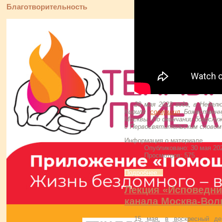
Благотворительность
29 мая 2022 года, в Недел
Кирилл
совершил
Божественн
Москвы. По окончании богослу
с Первосвятительским словом
Информация о материале
Опубликовано: 30 мая 20
Просмотров: 575
Подробнее...
Лекция «Исповедни
канала Москва-Вол
15 мая, в воскресный де