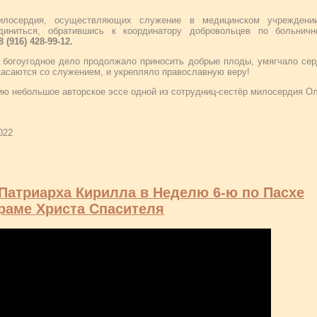
лосердия, осуществляющих служение в медицинском учреждении
диниться, обратившись к координатору добровольцев по больничн
8 (916) 428-99-12.
и богоугодное дело продолжало приносить добрые плоды, умягчало се
касаются со служением, и укрепляло православную веру!
ю небольшое авторское эссе одной из сотрудниц-сестёр милосердия О
022
Патриарха Кирилла в Неделю 6-ю по Пасхе
Храме Христа Спасителя