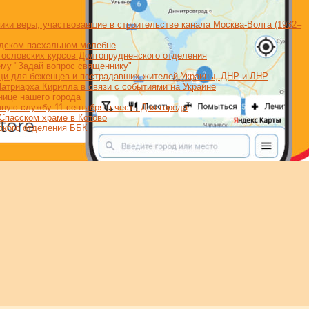
ики веры, участвовавшие в строительстве канала Москва-Волга (1932–
дском пасхальном молебне
огословских курсов Долгопрудненского отделения
му "Задай вопрос священнику"
щи для беженцев и пострадавших жителей Украины, ДНР и ЛНР
триарха Кирилла в связи с событиями на Украине
нице нашего города
ную службу 11 сентября в честь Дня города
Спасском храме в Котово
ского отделения ББК