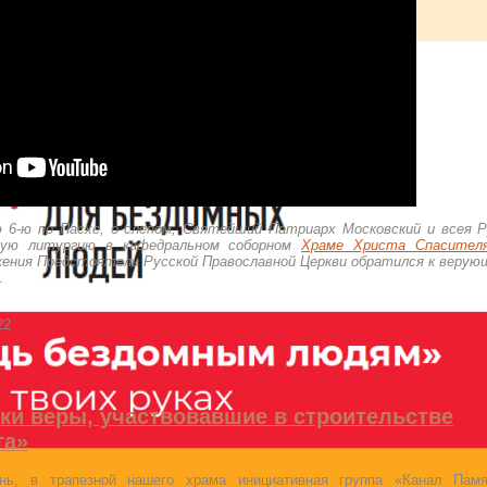
ю 6-ю по Пасхе, о слепом, Святейший Патриарх Московский и всея 
ую литургию в кафедральном соборном
Храме Христа Спасител
жения Предстоятель Русской Православной Церкви обратился к веру
.
22
ки веры, участвовавшие в строительстве
га»
нь, в трапезной нашего храма инициативная группа «Канал Памя