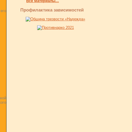
Все материалы...
Профилактика зависимостей
его
икой
кого