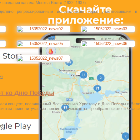
и создания канала Москва-Волга (1932–1937).
елено репрессированным исповедникам веры, участвовавшим в 
22
рт ко Дню Победы
ялся концерт, посвящённый Воскресению Христову и Дню Победы в Вел
риятии приняли участие певчие и музыканты Преображенского и Спасс
22