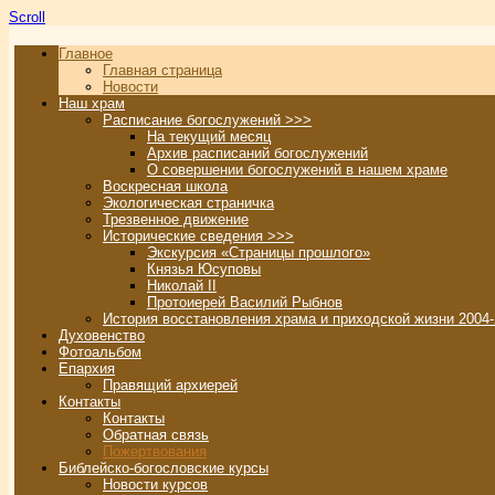
Scroll
Главное
Главная страница
Новости
Наш храм
Расписание богослужений >>>
На текущий месяц
Архив расписаний богослужений
О совершении богослужений в нашем храме
Воскресная школа
Экологическая страничка
Трезвенное движение
Исторические сведения >>>
Экскурсия «Страницы прошлого»
Князья Юсуповы
Николай II
Протоиерей Василий Рыбнов
История восстановления храма и приходской жизни 2004-
Духовенство
Фотоальбом
Епархия
Правящий архиерей
Контакты
Контакты
Обратная связь
Пожертвования
Библейско-богословские курсы
Новости курсов