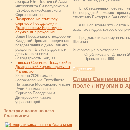
прот. Александр Суворкин.
экзарха Юго-Восточной Азии
митрополита Сингапурского и
К объединению сестёр ми
Юго-Восточно-Азиатского
Долгопрудный, можно присое
Сергия епископ...
служению Екатерине Ванцовой
Поздравление епископу
Сергиево-Посадскому и
Дай Бог, чтобы это благое 
Дмитровскому Кириллу по
всех тех людей, которые сопри
случаю дня рождения
Ваше Преосвященство,дорогой
Предлагаем вашему внимани
Владыка! Примите сердечные
Шагинян.
поздравления с днём Вашего
рождения! В этот радостный
Информация о материале
день мы возносим
Опубликовано: 27 июня 2
благодарность Богу за...
Просмотров: 996
Епископ Сергиево-Посадский и
Дмитровский Кирилл прибыл в
Подробнее...
Малайзию
22 июля 2026 года по
Слово Святейшего 
благословению Святейшего
Патриарха Московского и всея
после Литургии в 
Руси Кирилла епископ
Сергиево-Посадский и
Дмитровский Кирилл,
управляющий...
Телеграм-канал нашего
благочиния