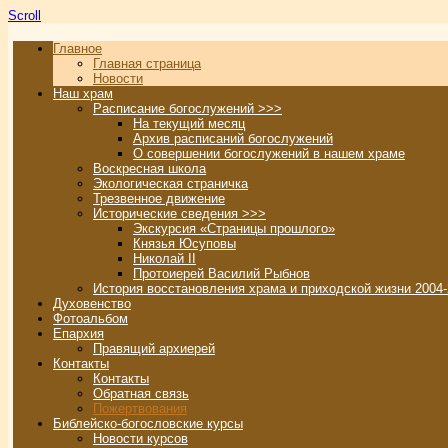
Scroll
Главное
Главная страница
Новости
Наш храм
Расписание богослужений >>>
На текущий месяц
Архив расписаний богослужений
О совершении богослужений в нашем храме
Воскресная школа
Экологическая страничка
Трезвенное движение
Исторические сведения >>>
Экскурсия «Страницы прошлого»
Князья Юсуповы
Николай II
Протоиерей Василий Рыбнов
История восстановления храма и приходской жизни 2004-
Духовенство
Фотоальбом
Епархия
Правящий архиерей
Контакты
Контакты
Обратная связь
Пожертвования
Библейско-богословские курсы
Новости курсов