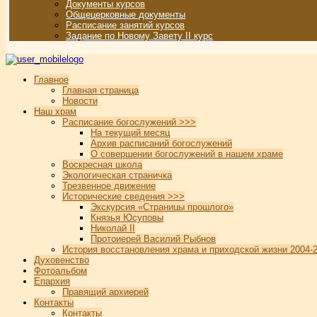
Документы курсов
Общецерковные документы
Расписание занятий курсов
Задание по Новому Завету II курс
Главное
Главная страница
Новости
Наш храм
Расписание богослужений >>>
На текущий месяц
Архив расписаний богослужений
О совершении богослужений в нашем храме
Воскресная школа
Экологическая страничка
Трезвенное движение
Исторические сведения >>>
Экскурсия «Страницы прошлого»
Князья Юсуповы
Николай II
Протоиерей Василий Рыбнов
История восстановления храма и приходской жизни 2004-2
Духовенство
Фотоальбом
Епархия
Правящий архиерей
Контакты
Контакты