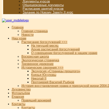
Документы курсов
Общецерковные документы
Расписание занятий курсов
Задание по Новому Завету II курс
Главное
Главная страница
Новости
Наш храм
Расписание богослужений >>>
На текущий месяц
Архив расписаний богослужений
О совершении богослужений в нашем храме
Воскресная школа
Экологическая страничка
Трезвенное движение
Исторические сведения >>>
Экскурсия «Страницы прошлого»
Князья Юсуповы
Николай II
Протоиерей Василий Рыбнов
История восстановления храма и приходской жизни 2004-2
Духовенство
Фотоальбом
Епархия
Правящий архиерей
Контакты
Контакты