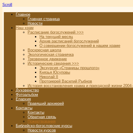
Scroll
Главное
Главная страница
Новости
Наш храм
Расписание богослужений >>>
На текущий месяц
Архив расписаний богослужений
О совершении богослужений в нашем храме
Воскресная школа
Экологическая страничка
Трезвенное движение
Исторические сведения >>>
Экскурсия «Страницы прошлого»
Князья Юсуповы
Николай II
Протоиерей Василий Рыбнов
История восстановления храма и приходской жизни 2004-
Духовенство
Фотоальбом
Епархия
Правящий архиерей
Контакты
Контакты
Обратная связь
Пожертвования
Библейско-богословские курсы
Новости курсов