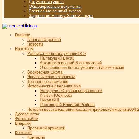
Документы курсов
Общецерковные документы
Расписание занятий курсов
Задание по Новому Завету II курс
Главное
Главная страница
Новости
Наш храм
Расписание богослужений >>>
На текущий месяц
Архив расписаний богослужений
О совершении богослужений в нашем храме
Воскресная школа
Экологическая страничка
Трезвенное движение
Исторические сведения >>>
Экскурсия «Страницы прошлого»
Князья Юсуповы
Николай II
Протоиерей Василий Рыбнов
История восстановления храма и приходской жизни 2004-2
Духовенство
Фотоальбом
Епархия
Правящий архиерей
Контакты
Контакты