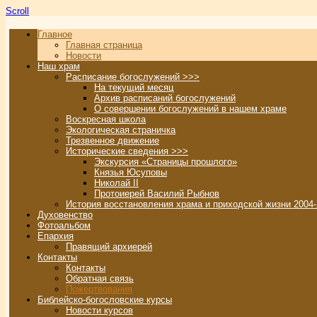
Scroll
Главное
Главная страница
Новости
Наш храм
Расписание богослужений >>>
На текущий месяц
Архив расписаний богослужений
О совершении богослужений в нашем храме
Воскресная школа
Экологическая страничка
Трезвенное движение
Исторические сведения >>>
Экскурсия «Страницы прошлого»
Князья Юсуповы
Николай II
Протоиерей Василий Рыбнов
История восстановления храма и приходской жизни 2004-
Духовенство
Фотоальбом
Епархия
Правящий архиерей
Контакты
Контакты
Обратная связь
Пожертвования
Библейско-богословские курсы
Новости курсов