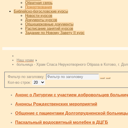
Обратная связь
Пожертвования
Библейско-богословские курсы
Новости курсов
Документы курсов
Общецерковные документы
Расписание занятий курсов
Задание по Новому Завету II курс
Наш храм
больница - Храм Спаса Нерукотворного Образа в Котово, г. До
Фильтр по заголовку
Кол-во строк:
Анонс о Литургии с участием добровольцев больни
Анонсы Рождественских мероприятий
Общение с пациентами Долгопрудненской больниц
Пасхальный водосвятный молебен в ДЦГБ