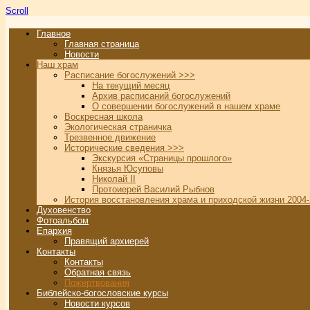
Scroll
Главное
Главная страница
Новости
Наш храм
Расписание богослужений >>>
На текущий месяц
Архив расписаний богослужений
О совершении богослужений в нашем храме
Воскресная школа
Экологическая страничка
Трезвенное движение
Исторические сведения >>>
Экскурсия «Страницы прошлого»
Князья Юсуповы
Николай II
Протоиерей Василий Рыбнов
История восстановления храма и приходской жизни 2004-
Духовенство
Фотоальбом
Епархия
Правящий архиерей
Контакты
Контакты
Обратная связь
Пожертвования
Библейско-богословские курсы
Новости курсов