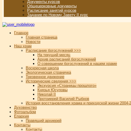
Документы курсов
Общецерковные документы
Расписание занятий курсов
Задание по Новому Завету II курс
Главное
Главная страница
Новости
Наш храм
Расписание богослужений >>>
На текущий месяц
Архив расписаний богослужений
О совершении богослужений в нашем храме
Воскресная школа
Экологическая страничка
Трезвенное движение
Исторические сведения >>>
Экскурсия «Страницы прошлого»
Князья Юсуповы
Николай II
Протоиерей Василий Рыбнов
История восстановления храма и приходской жизни 2004-2
Духовенство
Фотоальбом
Епархия
Правящий архиерей
Контакты
Контакты