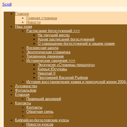
Scroll
Главное
Главная страница
Новости
Наш храм
Расписание богослужений >>>
На текущий месяц
Архив расписаний богослужений
О совершении богослужений в нашем храме
Воскресная школа
Экологическая страничка
Трезвенное движение
Исторические сведения >>>
Экскурсия «Страницы прошлого»
Князья Юсуповы
Николай II
Протоиерей Василий Рыбнов
История восстановления храма и приходской жизни 2004-
Духовенство
Фотоальбом
Епархия
Правящий архиерей
Контакты
Контакты
Обратная связь
Пожертвования
Библейско-богословские курсы
Новости курсов