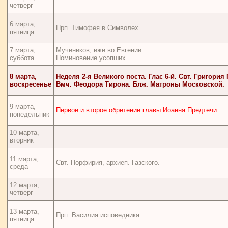
четверг
6 марта,
Прп. Тимофея в Символех.
пятница
7 марта,
Мучеников, иже во Евгении.
суббота
Поминовение усопших.
8 марта,
Неделя 2-я Великого поста. Глас 6-й. Свт. Григория
воскресенье
Вмч. Феодора Тирона. Блж. Матроны Московской.
9 марта,
Первое и второе обретение главы Иоанна Предтечи.
понедельник
10 марта,
вторник
11 марта,
Свт. Порфирия, архиеп. Газского.
среда
12 марта,
четверг
13 марта,
Прп. Василия исповедника.
пятница