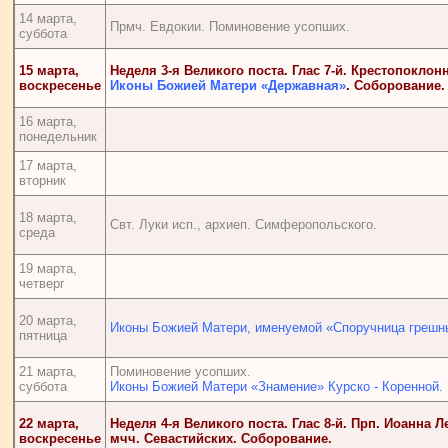
14 марта,
Прмч. Евдокии. Поминовение усопших.
суббота
15 марта,
Неделя 3-я Великого поста. Глас 7-й. Крестопоклон
воскресенье
Иконы Божией Матери «Державная»
.
Соборование
.
16 марта,
понедельник
17 марта,
вторник
18 марта,
Свт. Луки исп., архиеп. Симферопольского.
среда
19 марта,
четверг
20 марта,
Иконы Божией Матери, именуемой «Споручница грешн
пятница
21 марта,
Поминовение усопших.
суббота
Иконы Божией Матери «Знамение» Курско - Коренной.
22 марта,
Неделя 4-я Великого поста. Глас 8-й. Прп. Иоанна Л
воскресенье
мчч. Севастийских.
Соборование
.