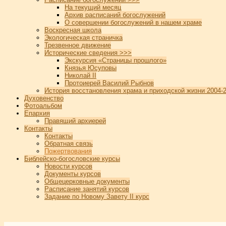
На текущий месяц
Архив расписаний богослужений
О совершении богослужений в нашем храме
Воскресная школа
Экологическая страничка
Трезвенное движение
Исторические сведения >>>
Экскурсия «Страницы прошлого»
Князья Юсуповы
Николай II
Протоиерей Василий Рыбнов
История восстановления храма и приходской жизни 2004-2
Духовенство
Фотоальбом
Епархия
Правящий архиерей
Контакты
Контакты
Обратная связь
Пожертвования
Библейско-богословские курсы
Новости курсов
Документы курсов
Общецерковные документы
Расписание занятий курсов
Задание по Новому Завету II курс