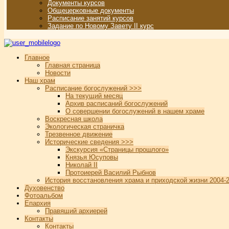
Документы курсов
Общецерковные документы
Расписание занятий курсов
Задание по Новому Завету II курс
Главное
Главная страница
Новости
Наш храм
Расписание богослужений >>>
На текущий месяц
Архив расписаний богослужений
О совершении богослужений в нашем храме
Воскресная школа
Экологическая страничка
Трезвенное движение
Исторические сведения >>>
Экскурсия «Страницы прошлого»
Князья Юсуповы
Николай II
Протоиерей Василий Рыбнов
История восстановления храма и приходской жизни 2004-2
Духовенство
Фотоальбом
Епархия
Правящий архиерей
Контакты
Контакты