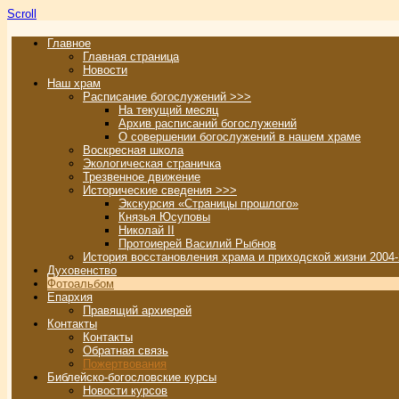
Scroll
Главное
Главная страница
Новости
Наш храм
Расписание богослужений >>>
На текущий месяц
Архив расписаний богослужений
О совершении богослужений в нашем храме
Воскресная школа
Экологическая страничка
Трезвенное движение
Исторические сведения >>>
Экскурсия «Страницы прошлого»
Князья Юсуповы
Николай II
Протоиерей Василий Рыбнов
История восстановления храма и приходской жизни 2004-
Духовенство
Фотоальбом
Епархия
Правящий архиерей
Контакты
Контакты
Обратная связь
Пожертвования
Библейско-богословские курсы
Новости курсов