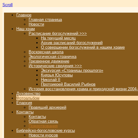
Scroll
Главное
Главная страница
Новости
Наш храм
Расписание богослужений >>>
На текущий месяц
Архив расписаний богослужений
О совершении богослужений в нашем храме
Воскресная школа
Экологическая страничка
Трезвенное движение
Исторические сведения >>>
Экскурсия «Страницы прошлого»
Князья Юсуповы
Николай II
Протоиерей Василий Рыбнов
История восстановления храма и приходской жизни 2004-
Духовенство
Фотоальбом
Епархия
Правящий архиерей
Контакты
Контакты
Обратная связь
Пожертвования
Библейско-богословские курсы
Новости курсов