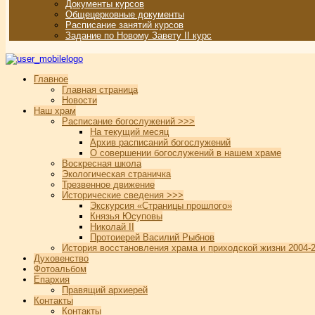
Документы курсов
Общецерковные документы
Расписание занятий курсов
Задание по Новому Завету II курс
Главное
Главная страница
Новости
Наш храм
Расписание богослужений >>>
На текущий месяц
Архив расписаний богослужений
О совершении богослужений в нашем храме
Воскресная школа
Экологическая страничка
Трезвенное движение
Исторические сведения >>>
Экскурсия «Страницы прошлого»
Князья Юсуповы
Николай II
Протоиерей Василий Рыбнов
История восстановления храма и приходской жизни 2004-2
Духовенство
Фотоальбом
Епархия
Правящий архиерей
Контакты
Контакты