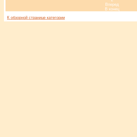
Вперед
В конец
К обзорной странице категории