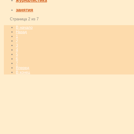
журналистика
занятия
Страница 2 из 7
В начало
Назад
1
2
3
4
5
6
7
Вперед
В конец