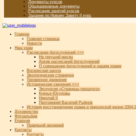
Документы курсов
Общецерковные документы
Расписание занятий курсов
Задание по Новому Завету II курс
Главное
Главная страница
Новости
Наш храм
Расписание богослужений >>>
На текущий месяц
Архив расписаний богослужений
О совершении богослужений в нашем храме
Воскресная школа
Экологическая страничка
Трезвенное движение
Исторические сведения >>>
Экскурсия «Страницы прошлого»
Князья Юсуповы
Николай II
Протоиерей Василий Рыбнов
История восстановления храма и приходской жизни 2004-2
Духовенство
Фотоальбом
Епархия
Правящий архиерей
Контакты
Контакты