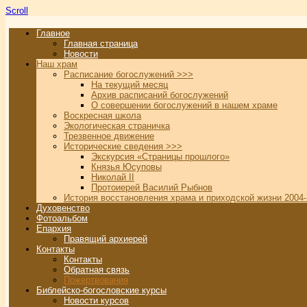
Scroll
Главное
Главная страница
Новости
Наш храм
Расписание богослужений >>>
На текущий месяц
Архив расписаний богослужений
О совершении богослужений в нашем храме
Воскресная школа
Экологическая страничка
Трезвенное движение
Исторические сведения >>>
Экскурсия «Страницы прошлого»
Князья Юсуповы
Николай II
Протоиерей Василий Рыбнов
История восстановления храма и приходской жизни 2004-
Духовенство
Фотоальбом
Епархия
Правящий архиерей
Контакты
Контакты
Обратная связь
Пожертвования
Библейско-богословские курсы
Новости курсов