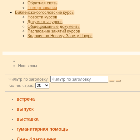
Обратная связь
Пожертвования
Библейско-богословские курсы
Новости курсов
Документы курсов
Общецерковные документы
Расписание занятий курсов
Задание по Новому Завету II курс
Наш храм
Фильтр по заголовку
Кол-во строк:
встреча
выпуск
выставка
гуманитарная помощь
День благочиния