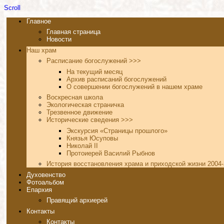
Scroll
Главное
Главная страница
Новости
Наш храм
Расписание богослужений >>>
На текущий месяц
Архив расписаний богослужений
О совершении богослужений в нашем храме
Воскресная школа
Экологическая страничка
Трезвенное движение
Исторические сведения >>>
Экскурсия «Страницы прошлого»
Князья Юсуповы
Николай II
Протоиерей Василий Рыбнов
История восстановления храма и приходской жизни 2004-
Духовенство
Фотоальбом
Епархия
Правящий архиерей
Контакты
Контакты