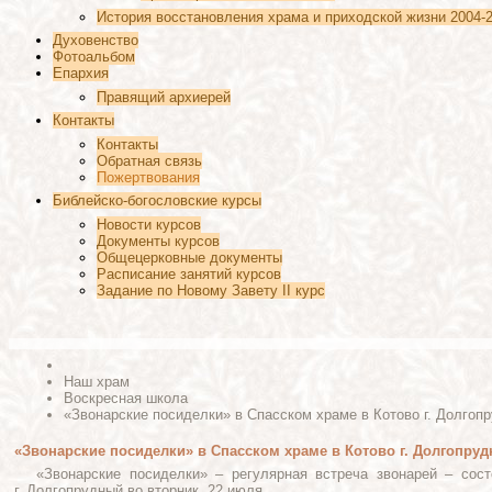
История восстановления храма и приходской жизни 2004-2
Духовенство
Фотоальбом
Епархия
Правящий архиерей
Контакты
Контакты
Обратная связь
Пожертвования
Библейско-богословские курсы
Новости курсов
Документы курсов
Общецерковные документы
Расписание занятий курсов
Задание по Новому Завету II курс
Наш храм
Воскресная школа
«Звонарские посиделки» в Спасском храме в Котово г. Долгоп
«Звонарские посиделки» в Спасском храме в Котово г. Долгопру
«Звонарские посиделки» – регулярная встреча звонарей – сос
г. Долгопрудный во вторник, 22 июля.