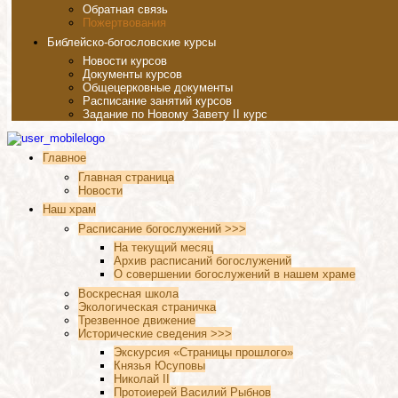
Обратная связь
Пожертвования
Библейско-богословские курсы
Новости курсов
Документы курсов
Общецерковные документы
Расписание занятий курсов
Задание по Новому Завету II курс
Главное
Главная страница
Новости
Наш храм
Расписание богослужений >>>
На текущий месяц
Архив расписаний богослужений
О совершении богослужений в нашем храме
Воскресная школа
Экологическая страничка
Трезвенное движение
Исторические сведения >>>
Экскурсия «Страницы прошлого»
Князья Юсуповы
Николай II
Протоиерей Василий Рыбнов