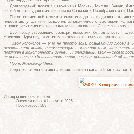
Долгопрудный посетили звонари из Москвы, Мытищ, Вёшек, Дмит
гостей долгопрудненские звонари из Спасского, Преображенского, Пок
После совместной молитвы была беседа за традиционным чаепи
новостями, участники посиделок ознакомились с выставкой «Стран
отправились обмениваться опытом на колокольню Спасского храма.
Все присутствовавшие звонари выразили благодарность насто
Алексию Шурупову, отметив благозвучность подбора колоколов.
«Звон колоколов — это не просто гонг, созывающий людей в ц
окрестности храма, напоминающая о молитве тем, кто занят т
погружен в монотонность будней… Колокольный звон — своего рода
за порог церкви. Он возвещает о вере, о жизни, пронизанной её све
Прот. Александр Мень.
Видео колокольного звона можно найти на канале Благовестник. (
h
Информация о материале
Опубликовано: 01 августа 2025
Просмотров: 359