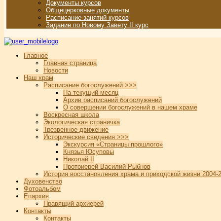
Документы курсов
Общецерковные документы
Расписание занятий курсов
Задание по Новому Завету II курс
Главное
Главная страница
Новости
Наш храм
Расписание богослужений >>>
На текущий месяц
Архив расписаний богослужений
О совершении богослужений в нашем храме
Воскресная школа
Экологическая страничка
Трезвенное движение
Исторические сведения >>>
Экскурсия «Страницы прошлого»
Князья Юсуповы
Николай II
Протоиерей Василий Рыбнов
История восстановления храма и приходской жизни 2004-2
Духовенство
Фотоальбом
Епархия
Правящий архиерей
Контакты
Контакты