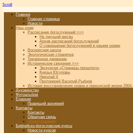
Scroll
Главное
Главная страница
Новости
Наш храм
Расписание богослужений >>>
На текущий месяц
Архив расписаний богослужений
О совершении богослужений в нашем храме
Воскресная школа
Экологическая страничка
Трезвенное движение
Исторические сведения >>>
Экскурсия «Страницы прошлого»
Князья Юсуповы
Николай II
Протоиерей Василий Рыбнов
История восстановления храма и приходской жизни 2004-
Духовенство
Фотоальбом
Епархия
Правящий архиерей
Контакты
Контакты
Обратная связь
Пожертвования
Библейско-богословские курсы
Новости курсов