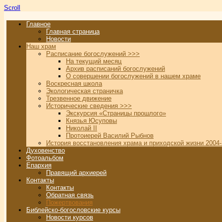
Scroll
Главное
Главная страница
Новости
Наш храм
Расписание богослужений >>>
На текущий месяц
Архив расписаний богослужений
О совершении богослужений в нашем храме
Воскресная школа
Экологическая страничка
Трезвенное движение
Исторические сведения >>>
Экскурсия «Страницы прошлого»
Князья Юсуповы
Николай II
Протоиерей Василий Рыбнов
История восстановления храма и приходской жизни 2004-
Духовенство
Фотоальбом
Епархия
Правящий архиерей
Контакты
Контакты
Обратная связь
Пожертвования
Библейско-богословские курсы
Новости курсов