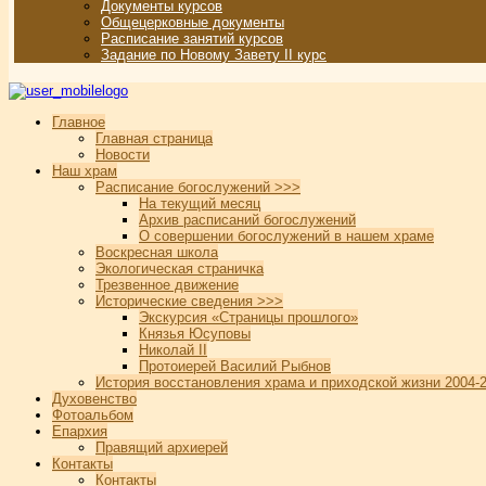
Документы курсов
Общецерковные документы
Расписание занятий курсов
Задание по Новому Завету II курс
Главное
Главная страница
Новости
Наш храм
Расписание богослужений >>>
На текущий месяц
Архив расписаний богослужений
О совершении богослужений в нашем храме
Воскресная школа
Экологическая страничка
Трезвенное движение
Исторические сведения >>>
Экскурсия «Страницы прошлого»
Князья Юсуповы
Николай II
Протоиерей Василий Рыбнов
История восстановления храма и приходской жизни 2004-2
Духовенство
Фотоальбом
Епархия
Правящий архиерей
Контакты
Контакты