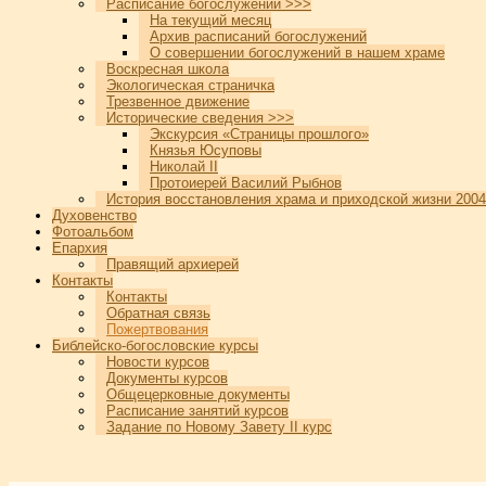
Расписание богослужений >>>
На текущий месяц
Архив расписаний богослужений
О совершении богослужений в нашем храме
Воскресная школа
Экологическая страничка
Трезвенное движение
Исторические сведения >>>
Экскурсия «Страницы прошлого»
Князья Юсуповы
Николай II
Протоиерей Василий Рыбнов
История восстановления храма и приходской жизни 2004
Духовенство
Фотоальбом
Епархия
Правящий архиерей
Контакты
Контакты
Обратная связь
Пожертвования
Библейско-богословские курсы
Новости курсов
Документы курсов
Общецерковные документы
Расписание занятий курсов
Задание по Новому Завету II курс