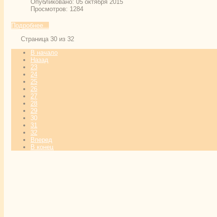
Опубликовано: 05 октября 2015
Просмотров: 1284
Подробнее...
Страница 30 из 32
В начало
Назад
23
24
25
26
27
28
29
30
31
32
Вперед
В конец