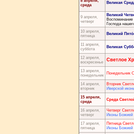
8 апреля,
Великая Сред
среда
Великий Четве
9 апреля,
Воспоминание 
четверг
Господа нашег
10 апреля,
Великий Пято́
пятница
11 апреля,
Великая Субб
суббота
12 апреля,
Светлое Х
воскресенье
13 апреля,
Понедельник С
понедельник
14 апреля,
Вторник Светл
вторник
Иверской икон
15 апреля,
Среда Светло
среда
16 апреля,
Четверг Светл
четверг
Иконы Божией 
17 апреля,
Пятница Светл
пятница
Иконы Божией 