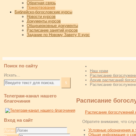
Обратная связь
Пожертвования
Библейско-богословские курсы
Новости курсов
Документы курсов
Общецерковные документы
Расписание занятий курсов
Задание по Новому Завету II курс
Поиск по сайту
Наш храм
Искать...
Расписание богослужен
Архив расписаний богос
Расписание богослужени
Телеграм-канал нашего
Расписание богослу
благочиния
Расписание богослужений н
Вход на сайт
Обратите внимание, что слу
Условные обозначения в 
Логин
Общая информация о сов