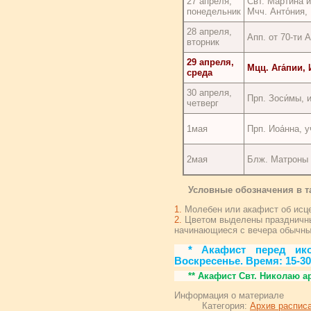
27 апреля,
Свт. Марти́на 
понедельник
Мчч. Анто́ния,
28 апреля,
Апп. от 70-ти А
вторник
29 апреля,
Мцц. Ага́пии, 
среда
30 апреля,
Прп. Зоси́мы, 
четверг
1мая
Прп. Иоа́нна, у
2мая
Блж. Матроны 
Условные обозначения в т
1.
Молебен или акафист об исце
2.
Цветом выделены праздничные
начинающиеся с вечера обычных
* Акафист перед ик
Воскресенье. Время: 15-30
** Акафист Свт. Николаю а
Информация о материале
Категория:
Архив распис