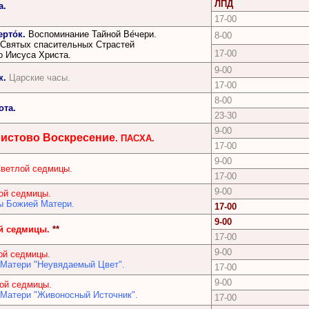
ЛПД
а.
17-00
рто́к.
Воспоминание Тайной Ве́чери.
8-00
Святых спасительных Страстей
17-00
о Иисуса Христа.
9-00
к.
Царские часы.
17-00
8-00
ота.
23-30
9-00
ристово Воскресение
. ПАСХА.
17-00
9-00
ветлой седмицы.
17-00
9-00
ой седмицы.
ы Божией Матери.
17-00
9-00
й седмицы.
**
17-00
9-00
ой седмицы.
Матери "Неувядаемый Цвет".
17-00
9-00
ой седмицы.
Матери "Живоносный Источник".
17-00