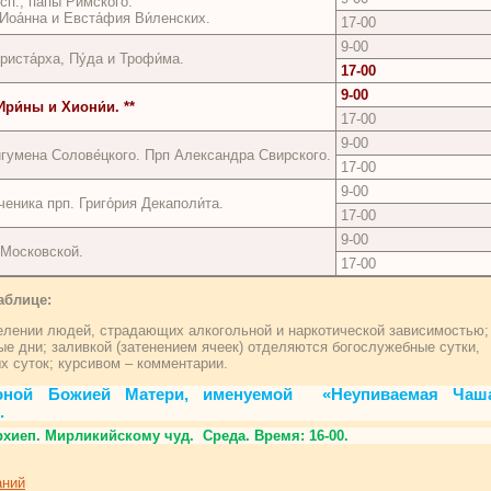
исп., папы Римского.
 Иоа́нна и Евста́фия Ви́ленских.
17-00
9-00
риста́рха, Пу́да и Трофи́ма.
17-00
9-00
Ири́ны и Хиони́и. **
17-00
9-00
игумена Солове́цкого. Прп Александра Свирского.
17-00
9-00
ченика прп. Григо́рия Декаполи́та.
17-00
9-00
Московской.
17-00
аблице:
лении людей, страдающих алкогольной и наркотической зависимостью;
 дни; заливкой (затенением ячеек) отделяются богослужебные сутки,
 суток; курсивом – комментарии.
оной Божией Матери, именуемой «Неупиваемая Чаш
.
рхиеп. Мирликийскому чуд. Среда. Время: 16-00.
аний