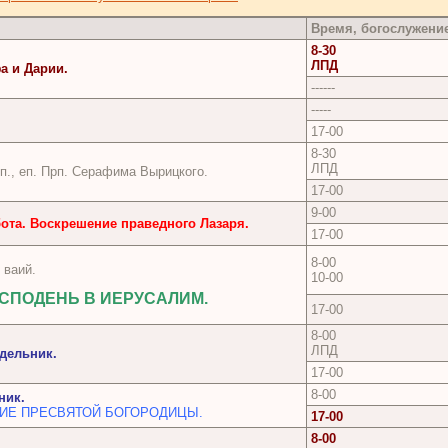
е
Время, богослужени
8-30
ЛПД
а и Дарии.
------
-----
17-00
8-30
ЛПД
сп., еп. Прп. Серафима Вырицкого.
17-00
9-00
бота. Воскрешение праведного Лазаря.
17-00
8-00
 ваий.
10-00
ОСПОДЕНЬ В ИЕРУСАЛИМ.
17-00
8-00
ЛПД
дельник.
17-00
8-00
ник.
ИЕ ПРЕСВЯТОЙ БОГОРОДИЦЫ.
17-00
8-00