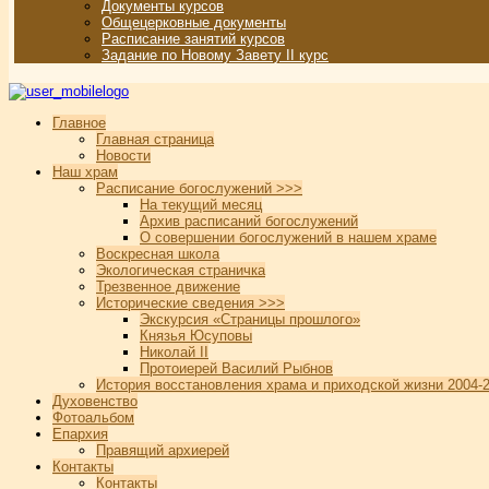
Документы курсов
Общецерковные документы
Расписание занятий курсов
Задание по Новому Завету II курс
Главное
Главная страница
Новости
Наш храм
Расписание богослужений >>>
На текущий месяц
Архив расписаний богослужений
О совершении богослужений в нашем храме
Воскресная школа
Экологическая страничка
Трезвенное движение
Исторические сведения >>>
Экскурсия «Страницы прошлого»
Князья Юсуповы
Николай II
Протоиерей Василий Рыбнов
История восстановления храма и приходской жизни 2004-2
Духовенство
Фотоальбом
Епархия
Правящий архиерей
Контакты
Контакты