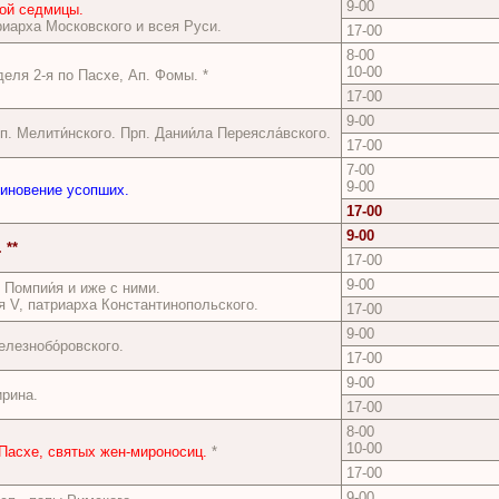
9-00
ой седмицы.
риарха Московского и всея Руси.
17-00
8-00
10-00
еля 2-я по Пасхе, Ап. Фомы. *
17-00
9-00
еп. Мелити́нского. Прп. Дании́ла Переясла́вского.
17-00
7-00
9-00
миновение усопших.
17-00
9-00
 **
17-00
9-00
, Помпии́я и иже с ними.
я V, патриарха Константинопольского.
17-00
9-00
елезнобо́ровского.
17-00
9-00
ирина.
17-00
8-00
10-00
 Пасхе, святых жен-мироносиц.
*
17-00
9-00