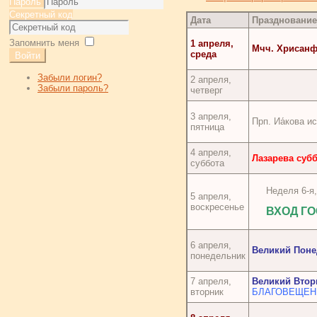
Пароль
Секретный код
Дата
Праздновани
Запомнить меня
1 апреля,
Мчч. Хрисанф
среда
Войти
Забыли логин?
2 апреля,
Забыли пароль?
четверг
3 апреля,
Прп. Иа́кова и
пятница
4 апреля,
Лазарева суб
суббота
Неделя 6-я,
5 апреля,
воскресенье
ВХОД Г
6 апреля,
Великий Поне
понедельник
7 апреля,
Великий Втор
вторник
БЛАГОВЕЩЕН