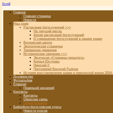
Scroll
Главное
Главная страница
Новости
Наш храм
Расписание богослужений >>>
На текущий месяц
Архив расписаний богослужений
О совершении богослужений в нашем храме
Воскресная школа
Экологическая страничка
Трезвенное движение
Исторические сведения >>>
Экскурсия «Страницы прошлого»
Князья Юсуповы
Николай II
Протоиерей Василий Рыбнов
История восстановления храма и приходской жизни 2004-
Духовенство
Фотоальбом
Епархия
Правящий архиерей
Контакты
Контакты
Обратная связь
Пожертвования
Библейско-богословские курсы
Новости курсов