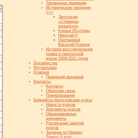
Трезвенное движение
Исторические сведения
е
>>>
Экскурсия
«Страницы
прошлого»
Князья Юсуповы
Николай II
Протоиерей
Василий Рыбнов
История восстановления
храма и приходской
жизни 2004-2011 годов
Духовенство
Фотоальбом
Епархия
Правящий архиерей
Контакты
Контакты
Обратная связь
Пожертвования
Библейско-богословские курсы
Новости курсов
Документы курсов
Общецерковные
документы
Расписание занятий
курсов
Задание по Новому
Завету II курс