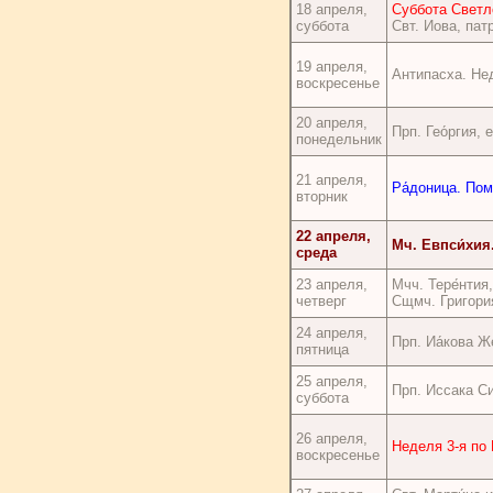
18 апреля,
Суббота Светл
суббота
Свт. Иова, пат
19 апреля,
Антипасха. Нед
воскресенье
20 апреля,
Прп. Гео́ргия, 
понедельник
21 апреля,
Ра́доница. По
вторник
22 апреля,
Мч. Евпси́хия.
среда
23 апреля,
Мчч. Тере́нтия
четверг
Сщмч. Григори
24 апреля,
Прп. Иа́кова Ж
пятница
25 апреля,
Прп. Иссака С
суббота
26 апреля,
Неделя 3-я по
воскресенье