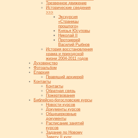
Трезвенное движение
Исторические сведения
>>>
Экскурсия
«Страницы
прошлого»
Князья Юсуповы
Николай II
Протоиерей
Василий Рыбнов
История восстановления
храма и приходской
жизни 2004-2011 годов
Духовенство
Фотоальбом
Епархия
Правящий архиерей
Контакты
Контакты
Обратная связь
Пожертвования
Библейско-богословские курсы
Новости курсов
Документы курсов
Общецерковные
документы
Расписание занятий
курсов
Задание по Новому
Завету II курс