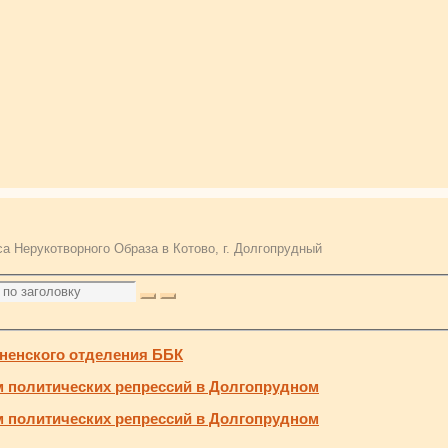
а Нерукотворного Образа в Котово, г. Долгопрудный
дненского отделения ББК
м политических репрессий в Долгопрудном
м политических репрессий в Долгопрудном