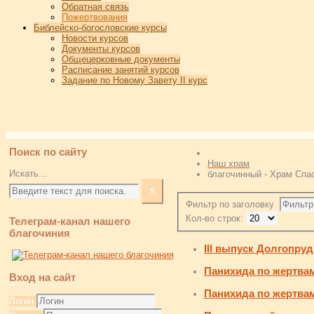
Обратная связь
Пожертвования
Библейско-богословские курсы
Новости курсов
Документы курсов
Общецерковные документы
Расписание занятий курсов
Задание по Новому Завету II курс
Поиск по сайту
Наш храм
Искать...
благочинный - Храм Спас
Фильтр по заголовку
Кол-во строк:
Телеграм-канал нашего
благочиния
III выпуск Долгопру
Панихида по жертва
Вход на сайт
Панихида по жертва
Логин