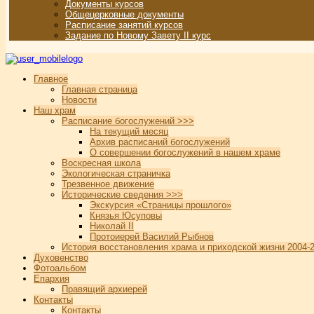
Документы курсов
Общецерковные документы
Расписание занятий курсов
Задание по Новому Завету II курс
Главное
Главная страница
Новости
Наш храм
Расписание богослужений >>>
На текущий месяц
Архив расписаний богослужений
О совершении богослужений в нашем храме
Воскресная школа
Экологическая страничка
Трезвенное движение
Исторические сведения >>>
Экскурсия «Страницы прошлого»
Князья Юсуповы
Николай II
Протоиерей Василий Рыбнов
История восстановления храма и приходской жизни 2004-2
Духовенство
Фотоальбом
Епархия
Правящий архиерей
Контакты
Контакты