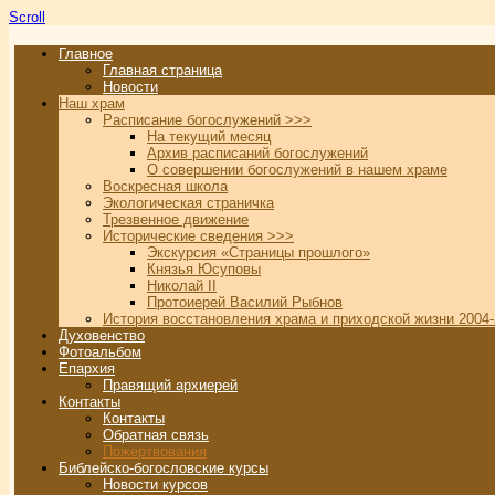
Scroll
Главное
Главная страница
Новости
Наш храм
Расписание богослужений >>>
На текущий месяц
Архив расписаний богослужений
О совершении богослужений в нашем храме
Воскресная школа
Экологическая страничка
Трезвенное движение
Исторические сведения >>>
Экскурсия «Страницы прошлого»
Князья Юсуповы
Николай II
Протоиерей Василий Рыбнов
История восстановления храма и приходской жизни 2004-
Духовенство
Фотоальбом
Епархия
Правящий архиерей
Контакты
Контакты
Обратная связь
Пожертвования
Библейско-богословские курсы
Новости курсов