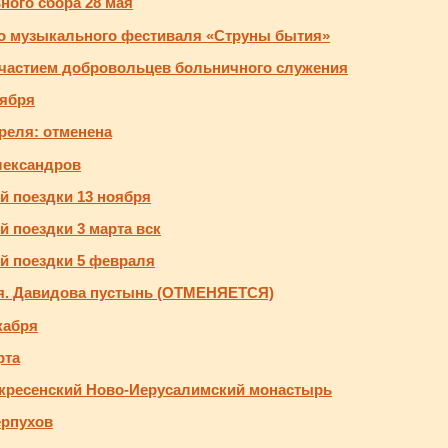
ного сбора 28 мая
о музыкального фестиваля «Струны бытия»
 участием добровольцев больничного служения
оября
преля: отменена
лександров
й поездки 13 ноября
 поездки 3 марта вск
й поездки 5 февраля
ая. Давидова пустынь (ОТМЕНЯЕТСЯ)
кабря
рта
скресенский Ново-Иерусалимский монастырь
ерпухов