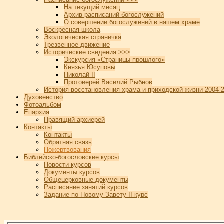
На текущий месяц
Архив расписаний богослужений
О совершении богослужений в нашем храме
Воскресная школа
Экологическая страничка
Трезвенное движение
Исторические сведения >>>
Экскурсия «Страницы прошлого»
Князья Юсуповы
Николай II
Протоиерей Василий Рыбнов
История восстановления храма и приходской жизни 2004-2
Духовенство
Фотоальбом
Епархия
Правящий архиерей
Контакты
Контакты
Обратная связь
Пожертвования
Библейско-богословские курсы
Новости курсов
Документы курсов
Общецерковные документы
Расписание занятий курсов
Задание по Новому Завету II курс