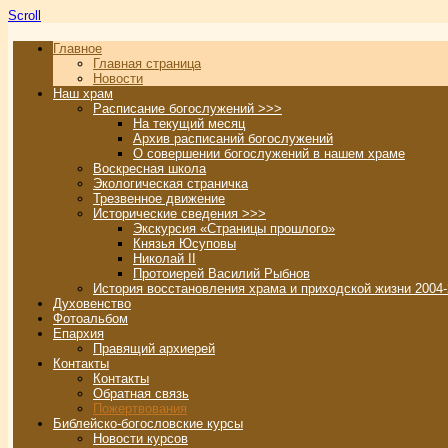
Scroll
Главное
Главная страница
Новости
Наш храм
Расписание богослужений >>>
На текущий месяц
Архив расписаний богослужений
О совершении богослужений в нашем храме
Воскресная школа
Экологическая страничка
Трезвенное движение
Исторические сведения >>>
Экскурсия «Страницы прошлого»
Князья Юсуповы
Николай II
Протоиерей Василий Рыбнов
История восстановления храма и приходской жизни 2004-
Духовенство
Фотоальбом
Епархия
Правящий архиерей
Контакты
Контакты
Обратная связь
Пожертвования
Библейско-богословские курсы
Новости курсов